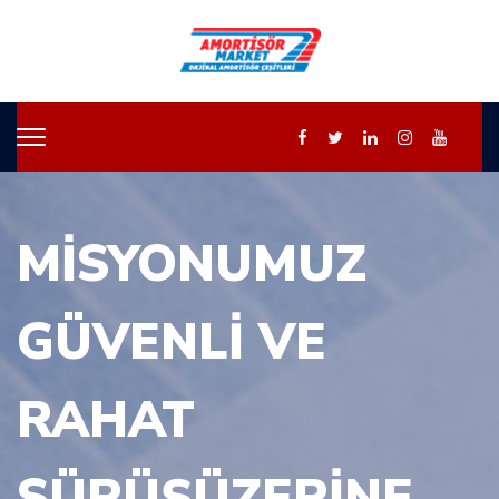
MISYONUMUZ
GÜVENLI VE
RAHAT
SÜRÜŞÜZERINE