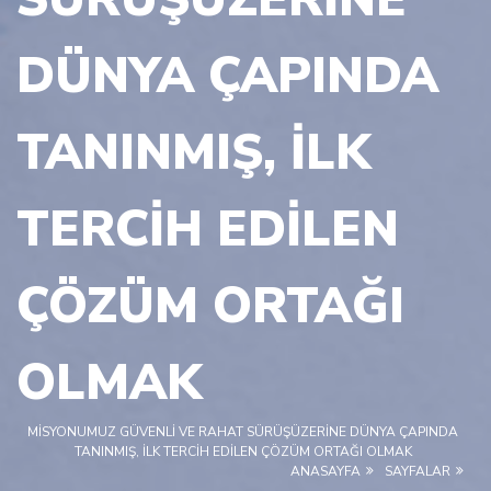
DÜNYA ÇAPINDA
TANINMIŞ, ILK
TERCIH EDILEN
ÇÖZÜM ORTAĞI
OLMAK
MISYONUMUZ GÜVENLI VE RAHAT SÜRÜŞÜZERINE DÜNYA ÇAPINDA
TANINMIŞ, ILK TERCIH EDILEN ÇÖZÜM ORTAĞI OLMAK
ANASAYFA
SAYFALAR